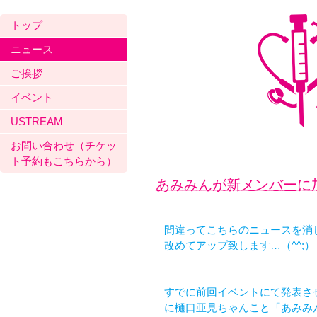
トップ
ニュース
トップ
中２病棟集中治療
ご挨拶
Post navigation
ニュース
イベント
ustream
ご挨拶
これからの活躍が楽しみな声優（声優の卵）のちょっとイタい女の
劇ありトークありゲームありの楽しいイベント
Copyright © 2026 Rootdesign inc. All Rights R
イベント
USTREAM
お問い合わせ（チケッ
ト予約もこちらから）
あみみんが新メンバーに
間違ってこちらのニュースを消
改めてアップ致します…（^^;）
すでに前回イベントにて発表さ
に樋口亜見ちゃんこと「あみみ